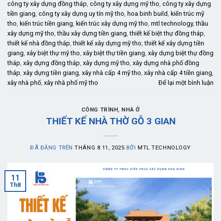
công ty xây dựng đồng tháp
,
công ty xây dựng mỹ tho
,
công ty xây dựng
tiền giang
,
công ty xây dựng uy tín mỹ tho
,
hoa binh build
,
kiến trúc mỹ
tho
,
kiến trúc tiền giang
,
kiến trúc xây dựng mỹ tho
,
mtl technology
,
thầu
xây dựng mỹ tho
,
thầu xây dựng tiền giang
,
thiết kế biệt thự đồng tháp
,
thiết kế nhà đồng tháp
,
thiết kế xây dựng mỹ tho
,
thiết kế xây dựng tiền
giang
,
xây biệt thự mỹ tho
,
xây biệt thự tiền giang
,
xây dựng biệt thự đồng
tháp
,
xây dựng đồng tháp
,
xây dựng mỹ tho
,
xây dựng nhà phố đồng
tháp
,
xây dựng tiền giang
,
xây nhà cấp 4 mỹ tho
,
xây nhà cấp 4 tiền giang
,
xây nhà phố
,
xây nhà phố mỹ tho
Để lại một bình luận
CÔNG TRÌNH
,
NHÀ Ở
THIẾT KẾ NHÀ THỜ GỖ 3 GIAN
ĐÃ ĐĂNG TRÊN
THÁNG 8 11, 2025
BỞI
MTL TECHNOLOGY
11
Th8