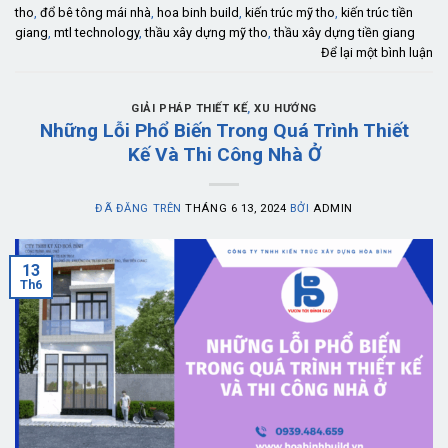
tho
,
đổ bê tông mái nhà
,
hoa binh build
,
kiến trúc mỹ tho
,
kiến trúc tiền
giang
,
mtl technology
,
thầu xây dựng mỹ tho
,
thầu xây dựng tiền giang
Để lại một bình luận
GIẢI PHÁP THIẾT KẾ
,
XU HƯỚNG
Những Lỗi Phổ Biến Trong Quá Trình Thiết
Kế Và Thi Công Nhà Ở
ĐÃ ĐĂNG TRÊN
THÁNG 6 13, 2024
BỞI
ADMIN
13
Th6