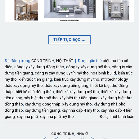
TIẾP TỤC ĐỌC
→
Đã đăng trong
CÔNG TRÌNH
,
NỘI THẤT
|
Được gắn thẻ
biệt thự tân cổ
điển
,
công ty xây dựng đồng tháp
,
công ty xây dựng mỹ tho
,
công ty xây
dựng tiền giang
,
công ty xây dựng uy tín mỹ tho
,
hoa binh build
,
kiến trúc
mỹ tho
,
kiến trúc tiền giang
,
kiến trúc xây dựng mỹ tho
,
mtl technology
,
thầu xây dựng mỹ tho
,
thầu xây dựng tiền giang
,
thiết kế biệt thự đồng
tháp
,
thiết kế nhà đồng tháp
,
thiết kế xây dựng mỹ tho
,
thiết kế xây dựng
tiền giang
,
xây biệt thự mỹ tho
,
xây biệt thự tiền giang
,
xây dựng biệt thự
đồng tháp
,
xây dựng đồng tháp
,
xây dựng mỹ tho
,
xây dựng nhà phố
đồng tháp
,
xây dựng tiền giang
,
xây nhà cấp 4 mỹ tho
,
xây nhà cấp 4 tiền
giang
,
xây nhà phố
,
xây nhà phố mỹ tho
Để lại một bình luận
CÔNG TRÌNH
,
NHÀ Ở