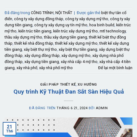
Đã đăng trong
CÔNG TRÌNH
,
NỘI THẤT
|
Được gắn thẻ
biệt thự tân cổ
điển
,
công ty xây dựng đồng tháp
,
công ty xây dựng mỹ tho
,
công ty xây
dựng tiền giang
,
công ty xây dựng uy tín mỹ tho
,
hoa binh build
,
kiến trúc
mỹ tho
,
kiến trúc tiền giang
,
kiến trúc xây dựng mỹ tho
,
mtl technology
,
thầu xây dựng mỹ tho
,
thầu xây dựng tiền giang
,
thiết kế biệt thự đồng
tháp
,
thiết kế nhà đồng tháp
,
thiết kế xây dựng mỹ tho
,
thiết kế xây dựng
tiền giang
,
xây biệt thự mỹ tho
,
xây biệt thự tiền giang
,
xây dựng biệt thự
đồng tháp
,
xây dựng đồng tháp
,
xây dựng mỹ tho
,
xây dựng nhà phố
đồng tháp
,
xây dựng tiền giang
,
xây nhà cấp 4 mỹ tho
,
xây nhà cấp 4 tiền
giang
,
xây nhà phố
,
xây nhà phố mỹ tho
Để lại một bình luận
GIẢI PHÁP THIẾT KẾ
,
XU HƯỚNG
Quy trình Kỹ Thuật Đan Sắt Sàn Hiệu Quả
ĐÃ ĐĂNG TRÊN
THÁNG 6 21, 2024
BỞI
ADMIN
21
Th6