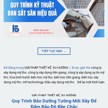
TIẾP TỤC ĐỌC
→
Đã đăng trong
GIẢI PHÁP THIẾT KẾ
,
XU HƯỚNG
|
Được gắn thẻ
công ty
xây dựng mỹ tho
,
công ty xây dựng tiền giang
,
công ty xây dựng uy tín mỹ
tho
,
hoa binh build
,
kiến trúc mỹ tho
,
kiến trúc tiền giang
,
kiến trúc xây
dựng mỹ tho
,
mtl technology
,
thầu xây dựng mỹ tho
Để lại một bình luận
GIẢI PHÁP THIẾT KẾ
,
XU HƯỚNG
Quy Trình Bảo Dưỡng Tường Mới Xây Để
Đảm Bảo Độ Bền Chắc