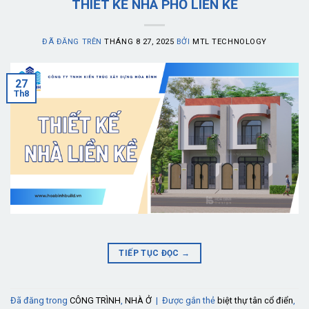
THIẾT KẾ NHÀ PHỐ LIỀN KỀ
ĐÃ ĐĂNG TRÊN
THÁNG 8 27, 2025
BỞI
MTL TECHNOLOGY
27
Th8
TIẾP TỤC ĐỌC
→
Đã đăng trong
CÔNG TRÌNH
,
NHÀ Ở
|
Được gắn thẻ
biệt thự tân cổ điển
,