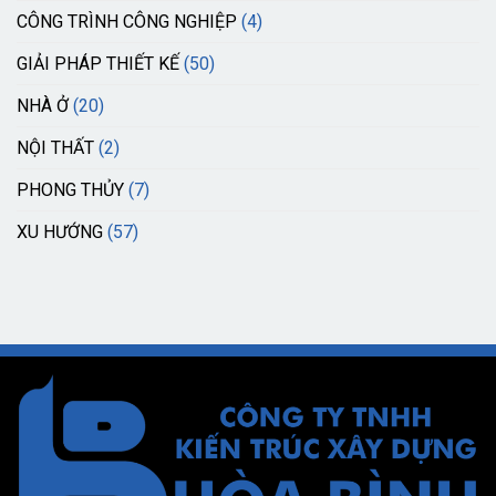
CÔNG TRÌNH CÔNG NGHIỆP
(4)
GIẢI PHÁP THIẾT KẾ
(50)
NHÀ Ở
(20)
NỘI THẤT
(2)
PHONG THỦY
(7)
XU HƯỚNG
(57)