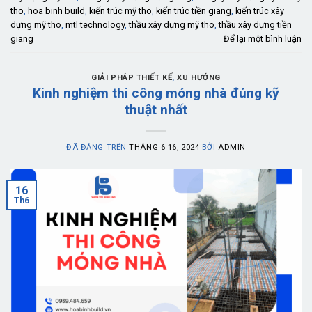
tho
,
hoa binh build
,
kiến trúc mỹ tho
,
kiến trúc tiền giang
,
kiến trúc xây
dựng mỹ tho
,
mtl technology
,
thầu xây dựng mỹ tho
,
thầu xây dựng tiền
giang
Để lại một bình luận
GIẢI PHÁP THIẾT KẾ
,
XU HƯỚNG
Kinh nghiệm thi công móng nhà đúng kỹ
thuật nhất
ĐÃ ĐĂNG TRÊN
THÁNG 6 16, 2024
BỞI
ADMIN
16
Th6