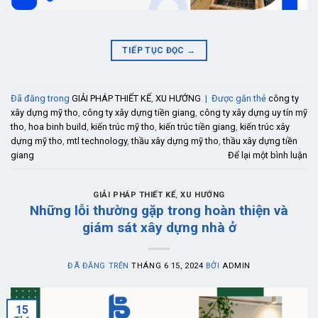
TIẾP TỤC ĐỌC
→
Đã đăng trong
GIẢI PHÁP THIẾT KẾ
,
XU HƯỚNG
|
Được gắn thẻ
công ty
xây dựng mỹ tho
,
công ty xây dựng tiền giang
,
công ty xây dựng uy tín mỹ
tho
,
hoa binh build
,
kiến trúc mỹ tho
,
kiến trúc tiền giang
,
kiến trúc xây
dựng mỹ tho
,
mtl technology
,
thầu xây dựng mỹ tho
,
thầu xây dựng tiền
giang
Để lại một bình luận
GIẢI PHÁP THIẾT KẾ
,
XU HƯỚNG
Những lỗi thường gặp trong hoàn thiện và
giám sát xây dựng nhà ở
ĐÃ ĐĂNG TRÊN
THÁNG 6 15, 2024
BỞI
ADMIN
15