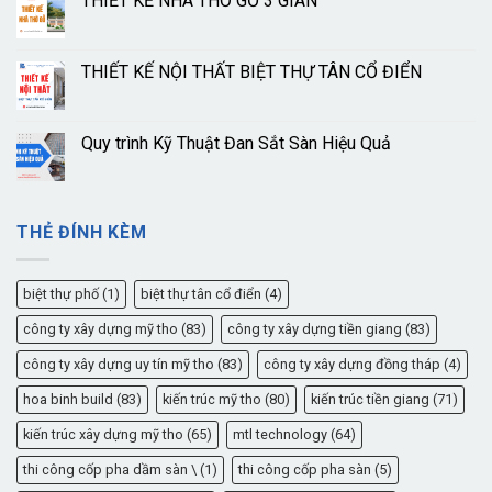
THIẾT KẾ NHÀ THỜ GỖ 3 GIAN
THIẾT KẾ NỘI THẤT BIỆT THỰ TÂN CỔ ĐIỂN
Quy trình Kỹ Thuật Đan Sắt Sàn Hiệu Quả
THẺ ĐÍNH KÈM
biệt thự phố
(1)
biệt thự tân cổ điển
(4)
công ty xây dựng mỹ tho
(83)
công ty xây dựng tiền giang
(83)
công ty xây dựng uy tín mỹ tho
(83)
công ty xây dựng đồng tháp
(4)
hoa binh build
(83)
kiến trúc mỹ tho
(80)
kiến trúc tiền giang
(71)
kiến trúc xây dựng mỹ tho
(65)
mtl technology
(64)
thi công cốp pha dầm sàn \
(1)
thi công cốp pha sàn
(5)