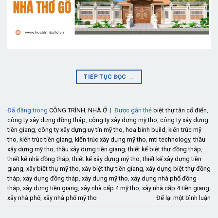
TIẾP TỤC ĐỌC
→
Đã đăng trong
CÔNG TRÌNH
,
NHÀ Ở
|
Được gắn thẻ
biệt thự tân cổ điển
,
công ty xây dựng đồng tháp
,
công ty xây dựng mỹ tho
,
công ty xây dựng
tiền giang
,
công ty xây dựng uy tín mỹ tho
,
hoa binh build
,
kiến trúc mỹ
tho
,
kiến trúc tiền giang
,
kiến trúc xây dựng mỹ tho
,
mtl technology
,
thầu
xây dựng mỹ tho
,
thầu xây dựng tiền giang
,
thiết kế biệt thự đồng tháp
,
thiết kế nhà đồng tháp
,
thiết kế xây dựng mỹ tho
,
thiết kế xây dựng tiền
giang
,
xây biệt thự mỹ tho
,
xây biệt thự tiền giang
,
xây dựng biệt thự đồng
tháp
,
xây dựng đồng tháp
,
xây dựng mỹ tho
,
xây dựng nhà phố đồng
tháp
,
xây dựng tiền giang
,
xây nhà cấp 4 mỹ tho
,
xây nhà cấp 4 tiền giang
,
xây nhà phố
,
xây nhà phố mỹ tho
Để lại một bình luận