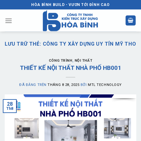
Chuyển
HÒA BÌNH BUILD - VƯƠN TỚI ĐỈNH CAO
đến
nội
dung
LƯU TRỮ THẺ:
CÔNG TY XÂY DỰNG UY TÍN MỸ THO
CÔNG TRÌNH
,
NỘI THẤT
THIẾT KẾ NỘI THẤT NHÀ PHỐ HB001
ĐÃ ĐĂNG TRÊN
THÁNG 8 28, 2025
BỞI
MTL TECHNOLOGY
28
Th8