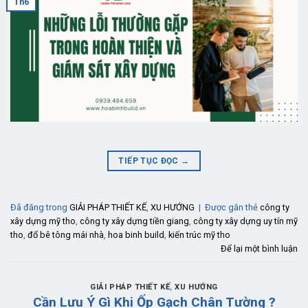
Th6
TIẾP TỤC ĐỌC
→
Đã đăng trong
GIẢI PHÁP THIẾT KẾ
,
XU HƯỚNG
|
Được gắn thẻ
công ty
xây dựng mỹ tho
,
công ty xây dựng tiền giang
,
công ty xây dựng uy tín mỹ
tho
,
đổ bê tông mái nhà
,
hoa binh build
,
kiến trúc mỹ tho
Để lại một bình luận
GIẢI PHÁP THIẾT KẾ
,
XU HƯỚNG
Cần Lưu Ý Gì Khi Ốp Gạch Chân Tường ?