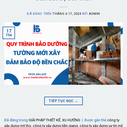
ĐÃ ĐĂNG TRÊN
THÁNG 6 17, 2024
BỞI
ADMIN
17
Th6
TIẾP TỤC ĐỌC
→
Đã đăng trong
GIẢI PHÁP THIẾT KẾ
,
XU HƯỚNG
|
Được gắn thẻ
công ty
xây dựng mỹ tho
,
công ty xây dựng tiền giang
,
công ty xây dựng uy tín mỹ