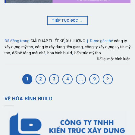
TIẾP TỤC ĐỌC
→
Đã đăng trong
GIẢI PHÁP THIẾT KẾ
,
XU HƯỚNG
|
Được gắn thẻ
công ty
xây dựng mỹ tho
,
công ty xây dựng tiền giang
,
công ty xây dựng uy tín mỹ
tho
,
đổ bê tông mái nhà
,
hoa binh build
,
kiến trúc mỹ tho
Để lại một bình luận
1
2
3
4
…
9
VỀ HÒA BÌNH BUILD