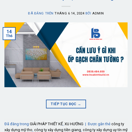
ĐÃ ĐĂNG TRÊN
THÁNG 6 14, 2024
BỞI
ADMIN
14
Th6
TIẾP TỤC ĐỌC
→
Đã đăng trong
GIẢI PHÁP THIẾT KẾ
,
XU HƯỚNG
|
Được gắn thẻ
công ty
xây dựng mỹ tho
,
công ty xây dựng tiền giang
,
công ty xây dựng uy tín mỹ