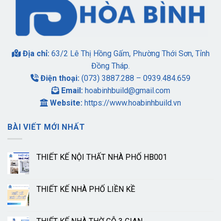
Địa chỉ:
63/2 Lê Thị Hồng Gấm, Phường Thới Sơn, Tỉnh
Đồng Tháp.
Điện thoại:
(073) 3887.288 – 0939.484.659
Email:
hoabinhbuild@gmail.com
Website:
https://www.hoabinhbuild.vn
BÀI VIẾT MỚI NHẤT
THIẾT KẾ NỘI THẤT NHÀ PHỐ HB001
THIẾT KẾ NHÀ PHỐ LIỀN KỀ