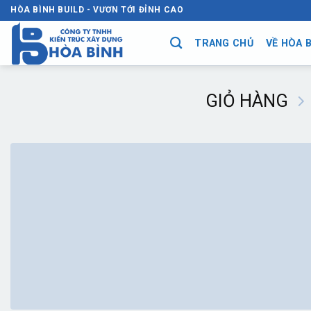
Chuyển
HÒA BÌNH BUILD - VƯƠN TỚI ĐỈNH CAO
đến
nội
TRANG CHỦ
VỀ HÒA B
dung
GIỎ HÀNG